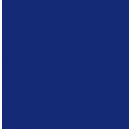
Вакуумные столы
Дезинфекционные камеры
Оборудование для реставрационных мастерских
Пылесосы Muntz
Климатические камеры
Листодоливочное оборудование
Ламинирующее оборудование
Столы с подсветкой (светостолы)
Материалы для реставрации
Коробки из бескислотного картона
Бумага
Японская бумага
Бескислотный картон
Filmoplast
Filmolux
Средства
Освещение
Папки из бескислотной бумаги и картона
Инструменты и вспомогательные материалы
Материалы для реставрации живописи
Вспомогательное оборудование
Тележки
Мультимедиа оборудование
Сенсорные киоски
3D принтеры