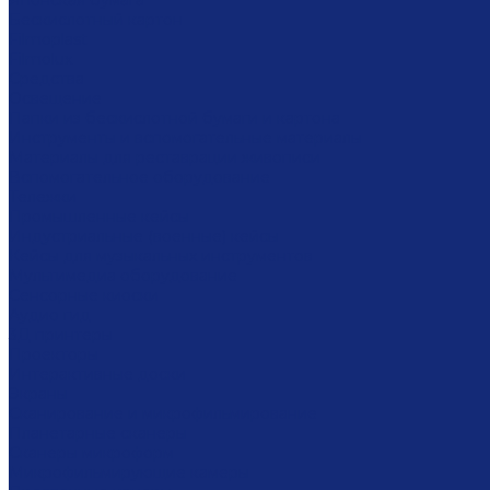
Японская бумага
Бескислотный картон
Filmoplast
Filmolux
Средства
Освещение
Папки из бескислотной бумаги и картона
Инструменты и вспомогательные материалы
Материалы для реставрации живописи
Вспомогательное оборудование
Тележки
Промышленные кейсы
Индустриальные (военные) кейсы
Кейсы для музыкальных инструментов
Мультимедиа оборудование
Сенсорные киоски
Аудио гид
3Д принтеры
Проекторы
Интерактивные доски
Экраны
Сканирование и микрофильмирование
Планетарные сканеры
Сканеры микроформ
Микрофильмирующие камеры