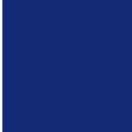
Витрины
Сейфы
Шкафы
Сетки
Модульная мебель
Экспозиционное оборудование
Витрины
Подвесная система
Пюпитры
Климатическое оборудование
Оборудование для реставрации
Многофунциональные комплексы
Столы реставратора
Вакуумные столы
Климатические камеры
Оборудование для реставрационных мастерских
Пылесосы Muntz
Дезинфекционные камеры
Листодоливочное оборудование
Ламинирующее оборудование
Столы с подсветкой (светостолы)
Материалы для реставрации
Коробки из бескислотного картона
Бумага