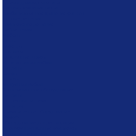
Шкафы драйверного типа
Системы хранения картин
Комбинированное хранение фондов
Готовые решения
Комплексное решение
Библиотекам
Мебель
Столы
Кафедры
Стеллажи
Каталожные шкафы
Интерактивная мебель
Витрины
Сейфы
Шкафы
Модульная мебель
Экспозиционное оборудование
Витрины
Подвесная система
Пюпитры
Климатическое оборудование
Prosorb
Оборудование для реставрации
Многофунциональные комплексы
Столы реставратора