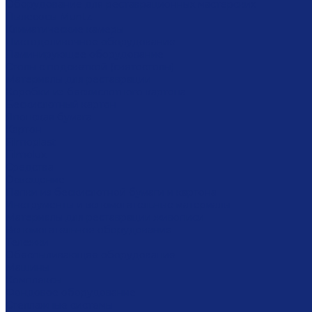
Оборудование для реставрационных мастерских
Пылесосы Muntz
Климатические камеры
Листодоливочное оборудование
Ламинирующее оборудование
Столы с подсветкой (светостолы)
Материалы для реставрации
Коробки из бескислотного картона
Бескислотный картон
Японская бумага
Картон
Filmoplast
Filmolux
Средства
Освещение
Папки из бескислотной бумаги и картона
Инструменты и вспомогательные материалы
Материалы для реставрации живописи
Вспомогательное оборудование
Тележки
Обеспыливающее оборудование
Машины
Комплексы
Фондовое оборудование
Стеллажные системы