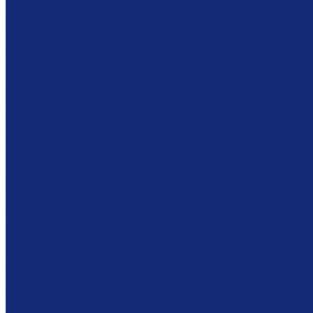
Проявочные камеры
Дубликаторы
COM-системы
Программное обеспечение
Обеспыливающее оборудование
Машины
Комплексы
Оборудование RFID
Станции самообслуживания
Станции библиотекаря
Противокражные ворота
Инвентаризация и мобильные устройства
Метки и аксессуары RFID
Готовые решения
Фондовое оборудование
Стеллажные системы
Шкафы драйверного типа
Системы хранения картин
Комбинированное хранение фондов
Безопасность
Броневитрины
Охранная система
Противокражная система
Сейфы
Готовые решения