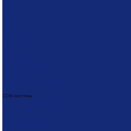
Комплексное решение
Акции
Архивам
Мебель
Столы
Кафедры
Стеллажи
Каталожные шкафы
Витрины
Сейфы
Шкафы
Модульная мебель
Сканирование и микрофильмирование
Планетарные сканеры
Сканеры микроформ
Микрофильмирующие камеры
Проявочные камеры
Дубликаторы
СОМ-системы
Программное обеспечение
Оборудование для реставрации
Многофунциональные комплексы
Столы реставратора
Вакуумные столы
Дезинфекционные камеры