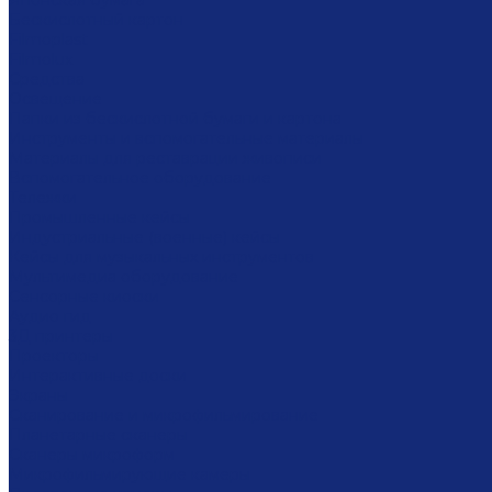
Японская бумага
Бескислотный картон
Filmoplast
Filmolux
Средства
Освещение
Папки из бескислотной бумаги и картона
Инструменты и вспомогательные материалы
Материалы для реставрации живописи
Вспомогательное оборудование
Тележки
Промышленные кейсы
Индустриальные (военные) кейсы
Кейсы для музыкальных инструментов
Мультимедиа оборудование
Сенсорные киоски
Аудио гид
3Д принтеры
Проекторы
Интерактивные доски
Экраны
Сканирование и микрофильмирование
Планетарные сканеры
Сканеры микроформ
Микрофильмирующие камеры