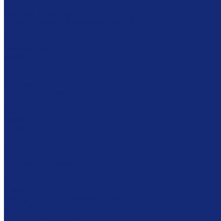
Шкафы драйверного типа
Системы хранения картин
Комбинированное хранение фондов
Готовые решения
Комплексное решение
Библиотекам
Мебель
Столы
Кафедры
Стеллажи
Каталожные шкафы
Интерактивная мебель
Витрины
Сейфы
Шкафы
Модульная мебель
Экспозиционное оборудование
Витрины
Подвесная система
Пюпитры
Климатическое оборудование
Prosorb
Оборудование для реставрации
Многофунциональные комплексы
Столы реставратора