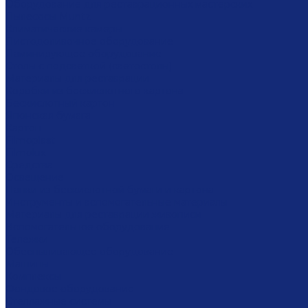
Оборудование для реставрационных мастерских
Пылесосы Muntz
Климатические камеры
Листодоливочное оборудование
Ламинирующее оборудование
Столы с подсветкой (светостолы)
Материалы для реставрации
Коробки из бескислотного картона
Бескислотный картон
Японская бумага
Картон
Filmoplast
Filmolux
Средства
Освещение
Папки из бескислотной бумаги и картона
Инструменты и вспомогательные материалы
Материалы для реставрации живописи
Вспомогательное оборудование
Тележки
Обеспыливающее оборудование
Машины
Комплексы
Фондовое оборудование
Стеллажные системы