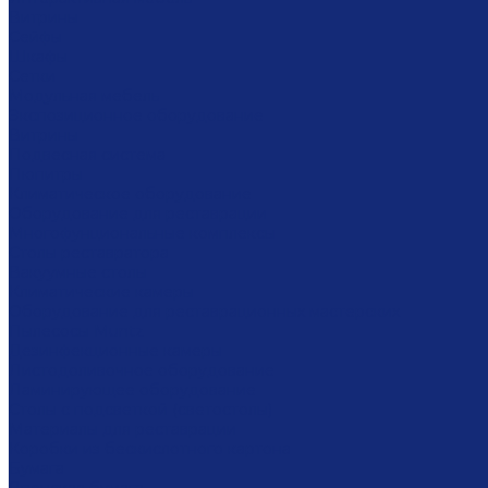
Витрины
Сейфы
Шкафы
Сетки
Модульная мебель
Экспозиционное оборудование
Витрины
Подвесная система
Пюпитры
Климатическое оборудование
Оборудование для реставрации
Многофунциональные комплексы
Столы реставратора
Вакуумные столы
Климатические камеры
Оборудование для реставрационных мастерских
Пылесосы Muntz
Дезинфекционные камеры
Листодоливочное оборудование
Ламинирующее оборудование
Столы с подсветкой (светостолы)
Материалы для реставрации
Коробки из бескислотного картона
Бумага