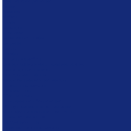
Комплексное решение
Акции
Архивам
Мебель
Столы
Кафедры
Стеллажи
Каталожные шкафы
Витрины
Сейфы
Шкафы
Модульная мебель
Сканирование и микрофильмирование
Планетарные сканеры
Сканеры микроформ
Микрофильмирующие камеры
Проявочные камеры
Дубликаторы
СОМ-системы
Программное обеспечение
Оборудование для реставрации
Многофунциональные комплексы
Столы реставратора
Вакуумные столы
Дезинфекционные камеры