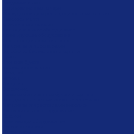
Вакуумные столы
Дезинфекционные камеры
Оборудование для реставрационных мастерских
Пылесосы Muntz
Климатические камеры
Листодоливочное оборудование
Ламинирующее оборудование
Столы с подсветкой (светостолы)
Материалы для реставрации
Коробки из бескислотного картона
Бумага
Японская бумага
Бескислотный картон
Filmoplast
Filmolux
Средства
Освещение
Папки из бескислотной бумаги и картона
Инструменты и вспомогательные материалы
Материалы для реставрации живописи
Вспомогательное оборудование
Тележки
Мультимедиа оборудование
Сенсорные киоски
3D принтеры