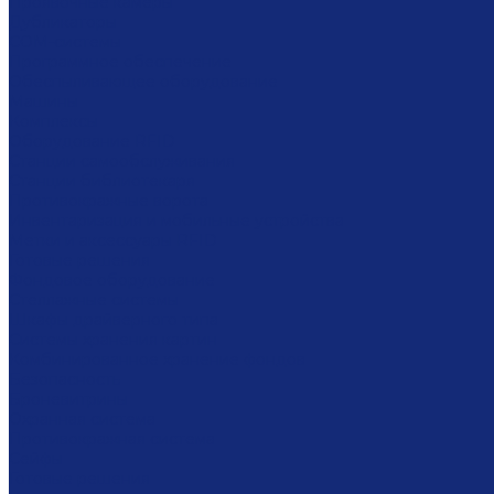
Проявочные камеры
Дубликаторы
COM-системы
Программное обеспечение
Обеспыливающее оборудование
Машины
Комплексы
Оборудование RFID
Станции самообслуживания
Станции библиотекаря
Противокражные ворота
Инвентаризация и мобильные устройства
Метки и аксессуары RFID
Готовые решения
Фондовое оборудование
Стеллажные системы
Шкафы драйверного типа
Системы хранения картин
Комбинированное хранение фондов
Безопасность
Броневитрины
Охранная система
Противокражная система
Сейфы
Готовые решения