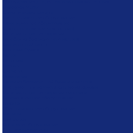
Оборудование для реставрационных мастерских
Пылесосы Muntz
Климатические камеры
Листодоливочное оборудование
Ламинирующее оборудование
Столы с подсветкой (светостолы)
Материалы для реставрации
Коробки из бескислотного картона
Бескислотный картон
Японская бумага
Картон
Filmoplast
Filmolux
Средства
Освещение
Папки из бескислотной бумаги и картона
Инструменты и вспомогательные материалы
Материалы для реставрации живописи
Вспомогательное оборудование
Тележки
Обеспыливающее оборудование
Машины
Комплексы
Фондовое оборудование
Стеллажные системы