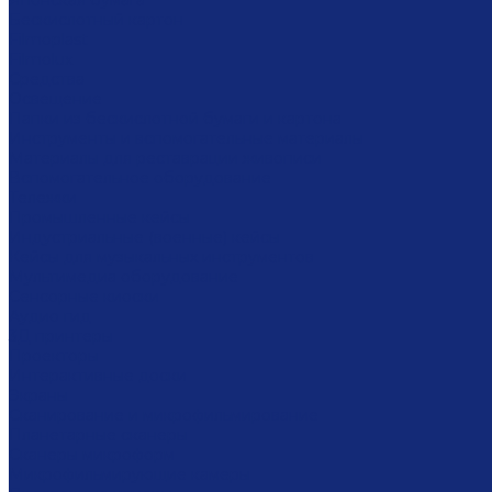
Японская бумага
Бескислотный картон
Filmoplast
Filmolux
Средства
Освещение
Папки из бескислотной бумаги и картона
Инструменты и вспомогательные материалы
Материалы для реставрации живописи
Вспомогательное оборудование
Тележки
Промышленные кейсы
Индустриальные (военные) кейсы
Кейсы для музыкальных инструментов
Мультимедиа оборудование
Сенсорные киоски
Аудио гид
3Д принтеры
Проекторы
Интерактивные доски
Экраны
Сканирование и микрофильмирование
Планетарные сканеры
Сканеры микроформ
Микрофильмирующие камеры