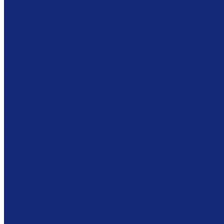
Комплексное решение
Акции
Архивам
Мебель
Столы
Кафедры
Стеллажи
Каталожные шкафы
Витрины
Сейфы
Шкафы
Модульная мебель
Сканирование и микрофильмирование
Планетарные сканеры
Сканеры микроформ
Микрофильмирующие камеры
Проявочные камеры
Дубликаторы
СОМ-системы
Программное обеспечение
Оборудование для реставрации
Многофунциональные комплексы
Столы реставратора
Вакуумные столы
Дезинфекционные камеры