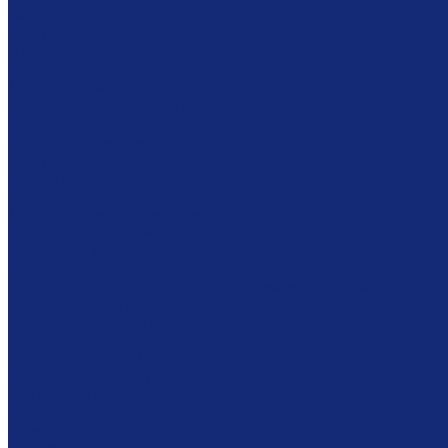
Витрины
Сейфы
Шкафы
Сетки
Модульная мебель
Экспозиционное оборудование
Витрины
Подвесная система
Пюпитры
Климатическое оборудование
Оборудование для реставрации
Многофунциональные комплексы
Столы реставратора
Вакуумные столы
Климатические камеры
Оборудование для реставрационных мастерских
Пылесосы Muntz
Дезинфекционные камеры
Листодоливочное оборудование
Ламинирующее оборудование
Столы с подсветкой (светостолы)
Материалы для реставрации
Коробки из бескислотного картона
Бумага