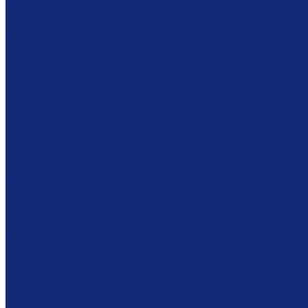
Шкафы драйверного типа
Системы хранения картин
Комбинированное хранение фондов
Готовые решения
Комплексное решение
Библиотекам
Мебель
Столы
Кафедры
Стеллажи
Каталожные шкафы
Интерактивная мебель
Витрины
Сейфы
Шкафы
Модульная мебель
Экспозиционное оборудование
Витрины
Подвесная система
Пюпитры
Климатическое оборудование
Prosorb
Оборудование для реставрации
Многофунциональные комплексы
Столы реставратора