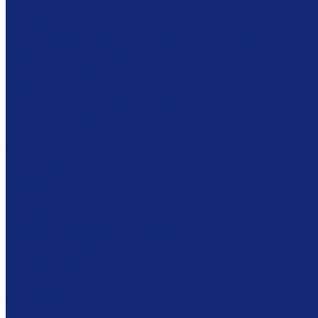
Вакуумные столы
Дезинфекционные камеры
Оборудование для реставрационных мастерских
Пылесосы Muntz
Климатические камеры
Листодоливочное оборудование
Ламинирующее оборудование
Столы с подсветкой (светостолы)
Материалы для реставрации
Коробки из бескислотного картона
Бумага
Японская бумага
Бескислотный картон
Filmoplast
Filmolux
Средства
Освещение
Папки из бескислотной бумаги и картона
Инструменты и вспомогательные материалы
Материалы для реставрации живописи
Вспомогательное оборудование
Тележки
Мультимедиа оборудование
Сенсорные киоски
3D принтеры