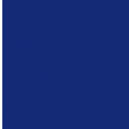
Проявочные камеры
Дубликаторы
COM-системы
Программное обеспечение
Обеспыливающее оборудование
Машины
Комплексы
Оборудование RFID
Станции самообслуживания
Станции библиотекаря
Противокражные ворота
Инвентаризация и мобильные устройства
Метки и аксессуары RFID
Готовые решения
Фондовое оборудование
Стеллажные системы
Шкафы драйверного типа
Системы хранения картин
Комбинированное хранение фондов
Безопасность
Броневитрины
Охранная система
Противокражная система
Сейфы
Готовые решения