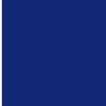
Шкафы драйверного типа
Системы хранения картин
Комбинированное хранение фондов
Готовые решения
Комплексное решение
Библиотекам
Мебель
Столы
Кафедры
Стеллажи
Каталожные шкафы
Интерактивная мебель
Витрины
Сейфы
Шкафы
Модульная мебель
Экспозиционное оборудование
Витрины
Подвесная система
Пюпитры
Климатическое оборудование
Prosorb
Оборудование для реставрации
Многофунциональные комплексы
Столы реставратора