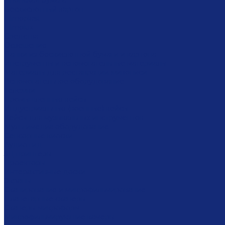
Японская бумага
Бескислотный картон
Filmoplast
Filmolux
Средства
Освещение
Папки из бескислотной бумаги и картона
Инструменты и вспомогательные материалы
Материалы для реставрации живописи
Вспомогательное оборудование
Тележки
Промышленные кейсы
Индустриальные (военные) кейсы
Кейсы для музыкальных инструментов
Мультимедиа оборудование
Сенсорные киоски
Аудио гид
3Д принтеры
Проекторы
Интерактивные доски
Экраны
Сканирование и микрофильмирование
Планетарные сканеры
Сканеры микроформ
Микрофильмирующие камеры