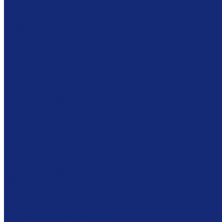
Комплексное решение
Акции
Архивам
Мебель
Столы
Кафедры
Стеллажи
Каталожные шкафы
Витрины
Сейфы
Шкафы
Модульная мебель
Сканирование и микрофильмирование
Планетарные сканеры
Сканеры микроформ
Микрофильмирующие камеры
Проявочные камеры
Дубликаторы
СОМ-системы
Программное обеспечение
Оборудование для реставрации
Многофунциональные комплексы
Столы реставратора
Вакуумные столы
Дезинфекционные камеры