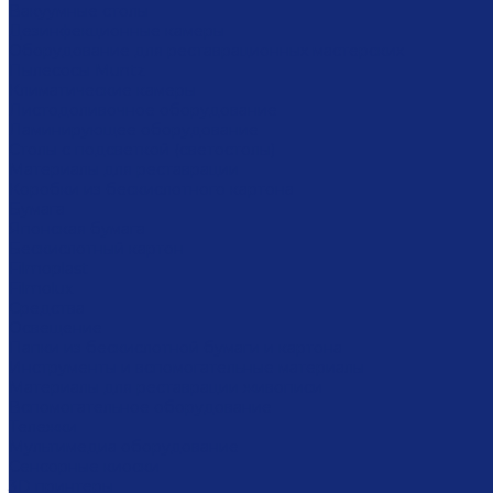
Вакуумные столы
Дезинфекционные камеры
Оборудование для реставрационных мастерских
Пылесосы Muntz
Климатические камеры
Листодоливочное оборудование
Ламинирующее оборудование
Столы с подсветкой (светостолы)
Материалы для реставрации
Коробки из бескислотного картона
Бумага
Японская бумага
Бескислотный картон
Filmoplast
Filmolux
Средства
Освещение
Папки из бескислотной бумаги и картона
Инструменты и вспомогательные материалы
Материалы для реставрации живописи
Вспомогательное оборудование
Тележки
Мультимедиа оборудование
Сенсорные киоски
3D принтеры