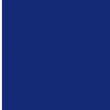
Витрины
Сейфы
Шкафы
Сетки
Модульная мебель
Экспозиционное оборудование
Витрины
Подвесная система
Пюпитры
Климатическое оборудование
Оборудование для реставрации
Многофунциональные комплексы
Столы реставратора
Вакуумные столы
Климатические камеры
Оборудование для реставрационных мастерских
Пылесосы Muntz
Дезинфекционные камеры
Листодоливочное оборудование
Ламинирующее оборудование
Столы с подсветкой (светостолы)
Материалы для реставрации
Коробки из бескислотного картона
Бумага