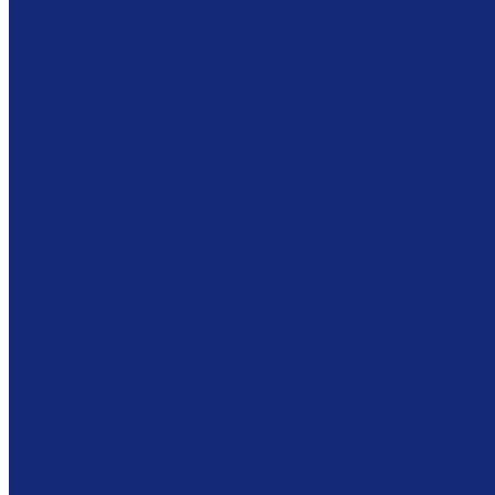
Проявочные камеры
Дубликаторы
COM-системы
Программное обеспечение
Обеспыливающее оборудование
Машины
Комплексы
Оборудование RFID
Станции самообслуживания
Станции библиотекаря
Противокражные ворота
Инвентаризация и мобильные устройства
Метки и аксессуары RFID
Готовые решения
Фондовое оборудование
Стеллажные системы
Шкафы драйверного типа
Системы хранения картин
Комбинированное хранение фондов
Безопасность
Броневитрины
Охранная система
Противокражная система
Сейфы
Готовые решения