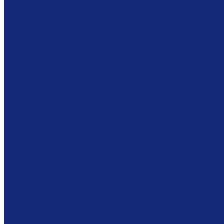
Оборудование для реставрационных мастерских
Пылесосы Muntz
Климатические камеры
Листодоливочное оборудование
Ламинирующее оборудование
Столы с подсветкой (светостолы)
Материалы для реставрации
Коробки из бескислотного картона
Бескислотный картон
Японская бумага
Картон
Filmoplast
Filmolux
Средства
Освещение
Папки из бескислотной бумаги и картона
Инструменты и вспомогательные материалы
Материалы для реставрации живописи
Вспомогательное оборудование
Тележки
Обеспыливающее оборудование
Машины
Комплексы
Фондовое оборудование
Стеллажные системы