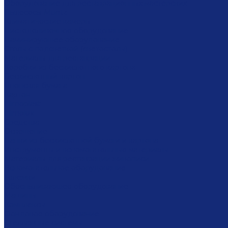
Оборудование для реставрационных мастерских
Пылесосы Muntz
Климатические камеры
Листодоливочное оборудование
Ламинирующее оборудование
Столы с подсветкой (светостолы)
Материалы для реставрации
Коробки из бескислотного картона
Бескислотный картон
Японская бумага
Картон
Filmoplast
Filmolux
Средства
Освещение
Папки из бескислотной бумаги и картона
Инструменты и вспомогательные материалы
Материалы для реставрации живописи
Вспомогательное оборудование
Тележки
Обеспыливающее оборудование
Машины
Комплексы
Фондовое оборудование
Стеллажные системы