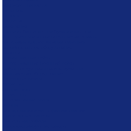
Японская бумага
Бескислотный картон
Filmoplast
Filmolux
Средства
Освещение
Папки из бескислотной бумаги и картона
Инструменты и вспомогательные материалы
Материалы для реставрации живописи
Вспомогательное оборудование
Тележки
Промышленные кейсы
Индустриальные (военные) кейсы
Кейсы для музыкальных инструментов
Мультимедиа оборудование
Сенсорные киоски
Аудио гид
3Д принтеры
Проекторы
Интерактивные доски
Экраны
Сканирование и микрофильмирование
Планетарные сканеры
Сканеры микроформ
Микрофильмирующие камеры