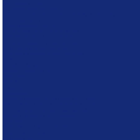
Вакуумные столы
Дезинфекционные камеры
Оборудование для реставрационных мастерских
Пылесосы Muntz
Климатические камеры
Листодоливочное оборудование
Ламинирующее оборудование
Столы с подсветкой (светостолы)
Материалы для реставрации
Коробки из бескислотного картона
Бумага
Японская бумага
Бескислотный картон
Filmoplast
Filmolux
Средства
Освещение
Папки из бескислотной бумаги и картона
Инструменты и вспомогательные материалы
Материалы для реставрации живописи
Вспомогательное оборудование
Тележки
Мультимедиа оборудование
Сенсорные киоски
3D принтеры