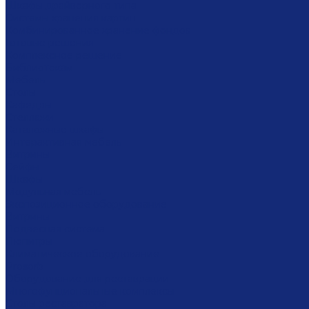
Шкафы драйверного типа
Системы хранения картин
Комбинированное хранение фондов
Готовые решения
Комплексное решение
Библиотекам
Мебель
Столы
Кафедры
Стеллажи
Каталожные шкафы
Интерактивная мебель
Витрины
Сейфы
Шкафы
Модульная мебель
Экспозиционное оборудование
Витрины
Подвесная система
Пюпитры
Климатическое оборудование
Prosorb
Оборудование для реставрации
Многофунциональные комплексы
Столы реставратора