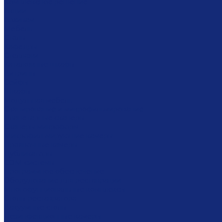
Комплексное решение
Акции
Архивам
Мебель
Столы
Кафедры
Стеллажи
Каталожные шкафы
Витрины
Сейфы
Шкафы
Модульная мебель
Сканирование и микрофильмирование
Планетарные сканеры
Сканеры микроформ
Микрофильмирующие камеры
Проявочные камеры
Дубликаторы
СОМ-системы
Программное обеспечение
Оборудование для реставрации
Многофунциональные комплексы
Столы реставратора
Вакуумные столы
Дезинфекционные камеры