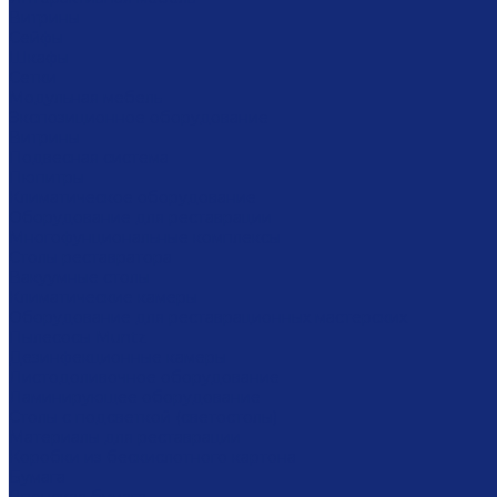
Витрины
Сейфы
Шкафы
Сетки
Модульная мебель
Экспозиционное оборудование
Витрины
Подвесная система
Пюпитры
Климатическое оборудование
Оборудование для реставрации
Многофунциональные комплексы
Столы реставратора
Вакуумные столы
Климатические камеры
Оборудование для реставрационных мастерских
Пылесосы Muntz
Дезинфекционные камеры
Листодоливочное оборудование
Ламинирующее оборудование
Столы с подсветкой (светостолы)
Материалы для реставрации
Коробки из бескислотного картона
Бумага