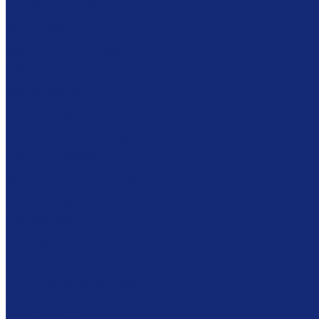
Проявочные камеры
Дубликаторы
COM-системы
Программное обеспечение
Обеспыливающее оборудование
Машины
Комплексы
Оборудование RFID
Станции самообслуживания
Станции библиотекаря
Противокражные ворота
Инвентаризация и мобильные устройства
Метки и аксессуары RFID
Готовые решения
Фондовое оборудование
Стеллажные системы
Шкафы драйверного типа
Системы хранения картин
Комбинированное хранение фондов
Безопасность
Броневитрины
Охранная система
Противокражная система
Сейфы
Готовые решения