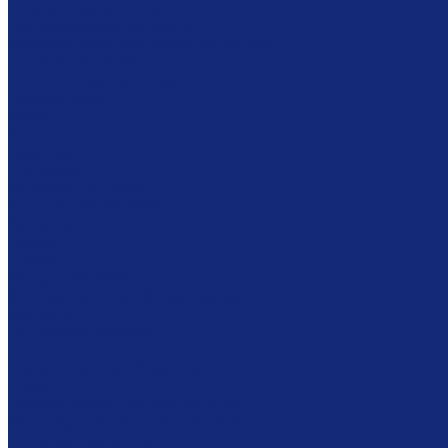
Шкафы драйверного типа
Системы хранения картин
Комбинированное хранение фондов
Готовые решения
Комплексное решение
Библиотекам
Мебель
Столы
Кафедры
Стеллажи
Каталожные шкафы
Интерактивная мебель
Витрины
Сейфы
Шкафы
Модульная мебель
Экспозиционное оборудование
Витрины
Подвесная система
Пюпитры
Климатическое оборудование
Prosorb
Оборудование для реставрации
Многофунциональные комплексы
Столы реставратора