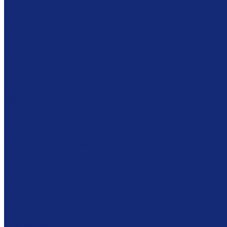
Витрины
Сейфы
Шкафы
Сетки
Модульная мебель
Экспозиционное оборудование
Витрины
Подвесная система
Пюпитры
Климатическое оборудование
Оборудование для реставрации
Многофунциональные комплексы
Столы реставратора
Вакуумные столы
Климатические камеры
Оборудование для реставрационных мастерских
Пылесосы Muntz
Дезинфекционные камеры
Листодоливочное оборудование
Ламинирующее оборудование
Столы с подсветкой (светостолы)
Материалы для реставрации
Коробки из бескислотного картона
Бумага