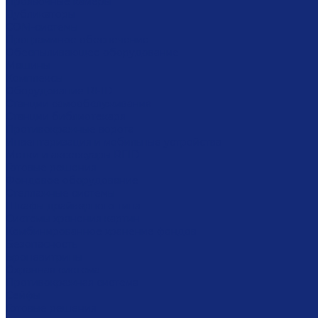
Проявочные камеры
Дубликаторы
COM-системы
Программное обеспечение
Обеспыливающее оборудование
Машины
Комплексы
Оборудование RFID
Станции самообслуживания
Станции библиотекаря
Противокражные ворота
Инвентаризация и мобильные устройства
Метки и аксессуары RFID
Готовые решения
Фондовое оборудование
Стеллажные системы
Шкафы драйверного типа
Системы хранения картин
Комбинированное хранение фондов
Безопасность
Броневитрины
Охранная система
Противокражная система
Сейфы
Готовые решения