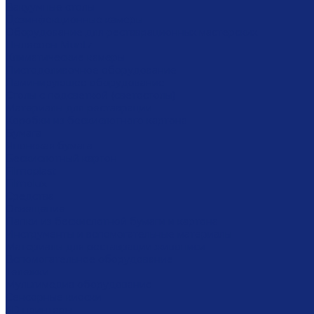
Вакуумные столы
Дезинфекционные камеры
Оборудование для реставрационных мастерских
Пылесосы Muntz
Климатические камеры
Листодоливочное оборудование
Ламинирующее оборудование
Столы с подсветкой (светостолы)
Материалы для реставрации
Коробки из бескислотного картона
Бумага
Японская бумага
Бескислотный картон
Filmoplast
Filmolux
Средства
Освещение
Папки из бескислотной бумаги и картона
Инструменты и вспомогательные материалы
Материалы для реставрации живописи
Вспомогательное оборудование
Тележки
Мультимедиа оборудование
Сенсорные киоски
3D принтеры