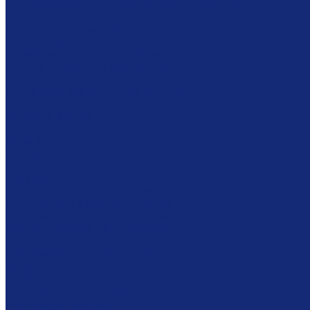
Оборудование для реставрационных мастерских
Пылесосы Muntz
Климатические камеры
Листодоливочное оборудование
Ламинирующее оборудование
Столы с подсветкой (светостолы)
Материалы для реставрации
Коробки из бескислотного картона
Бескислотный картон
Японская бумага
Картон
Filmoplast
Filmolux
Средства
Освещение
Папки из бескислотной бумаги и картона
Инструменты и вспомогательные материалы
Материалы для реставрации живописи
Вспомогательное оборудование
Тележки
Обеспыливающее оборудование
Машины
Комплексы
Фондовое оборудование
Стеллажные системы