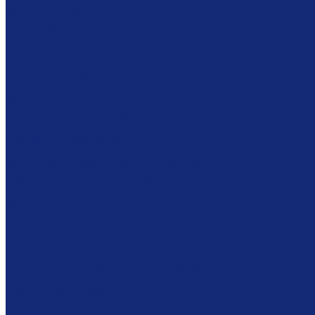
Японская бумага
Бескислотный картон
Filmoplast
Filmolux
Средства
Освещение
Папки из бескислотной бумаги и картона
Инструменты и вспомогательные материалы
Материалы для реставрации живописи
Вспомогательное оборудование
Тележки
Промышленные кейсы
Индустриальные (военные) кейсы
Кейсы для музыкальных инструментов
Мультимедиа оборудование
Сенсорные киоски
Аудио гид
3Д принтеры
Проекторы
Интерактивные доски
Экраны
Сканирование и микрофильмирование
Планетарные сканеры
Сканеры микроформ
Микрофильмирующие камеры