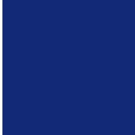
Комплексное решение
Акции
Архивам
Мебель
Столы
Кафедры
Стеллажи
Каталожные шкафы
Витрины
Сейфы
Шкафы
Модульная мебель
Сканирование и микрофильмирование
Планетарные сканеры
Сканеры микроформ
Микрофильмирующие камеры
Проявочные камеры
Дубликаторы
СОМ-системы
Программное обеспечение
Оборудование для реставрации
Многофунциональные комплексы
Столы реставратора
Вакуумные столы
Дезинфекционные камеры