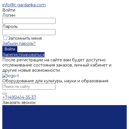
info@t-gardarika.com
Войти
Логин
Пароль
Запомнить меня
Забыли пароль?
Зарегистрироваться
После регистрации на сайте вам будет доступно
отслеживание состояния заказов, личный кабинет и
другие новые возможности
Оборудование для культуры, науки и образования
+7(495)414-35-37
Заказать звонок
Каталог
Мебель
Столы
Кафедры
Стеллажи