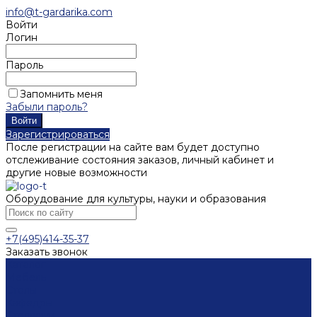
info@t-gardarika.com
Войти
Логин
Пароль
Запомнить меня
Забыли пароль?
Зарегистрироваться
После регистрации на сайте вам будет доступно
отслеживание состояния заказов, личный кабинет и
другие новые возможности
Оборудование для культуры, науки и образования
+7(495)414-35-37
Заказать звонок
Каталог
Мебель
Столы
Кафедры
Стеллажи