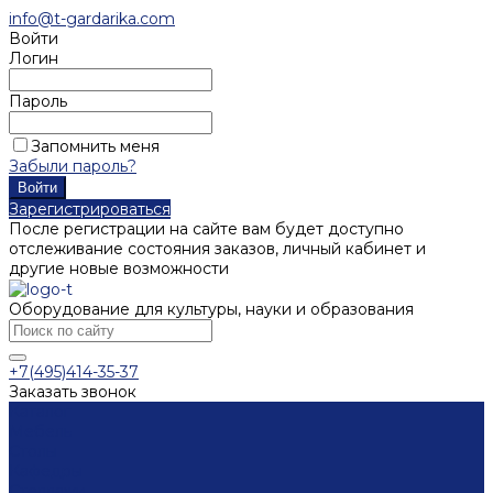
info@t-gardarika.com
Войти
Логин
Пароль
Запомнить меня
Забыли пароль?
Зарегистрироваться
После регистрации на сайте вам будет доступно
отслеживание состояния заказов, личный кабинет и
другие новые возможности
Оборудование для культуры, науки и образования
+7(495)414-35-37
Заказать звонок
Каталог
Мебель
Столы
Кафедры
Стеллажи