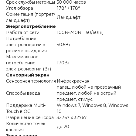
Срок службы матрицы
50 000 часов
Угол обзора
178° / 178°
Ориентация (портрет/
Ландшафт
ландшафт)
Энергопотребление
Работа от сети
100В-240В 50/60Гц
Потребление
электроэнергии в
≤0.5Вт
режиме ожидания
Максимальное
потребление
170Вт
электроэнергии (Вт)
Сенсорный экран
Сенсорная технология
Инфракрасная
палец, любой не прозрачный
Способы ввода
предмет, любой не острый
предмет, стилус
Поддержка Multi-
Windows 7, Windows 8, Windows
Touch в ОС
10
Разрешение сенсора
32767 x 32767
Количество точек
до 20
касания
Звук и аудио