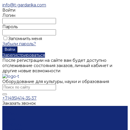
info@t-gardarika.com
Войти
Логин
Пароль
Запомнить меня
Забыли пароль?
Зарегистрироваться
После регистрации на сайте вам будет доступно
отслеживание состояния заказов, личный кабинет и
другие новые возможности
Оборудование для культуры, науки и образования
+7(495)414-35-37
Заказать звонок
Каталог
Мебель
Столы
Кафедры
Стеллажи