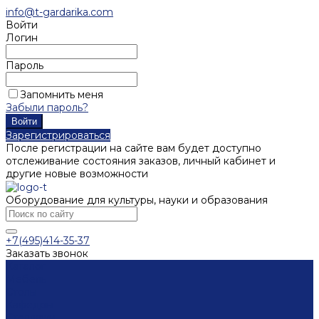
info@t-gardarika.com
Войти
Логин
Пароль
Запомнить меня
Забыли пароль?
Зарегистрироваться
После регистрации на сайте вам будет доступно
отслеживание состояния заказов, личный кабинет и
другие новые возможности
Оборудование для культуры, науки и образования
+7(495)414-35-37
Заказать звонок
Каталог
Мебель
Столы
Кафедры
Стеллажи