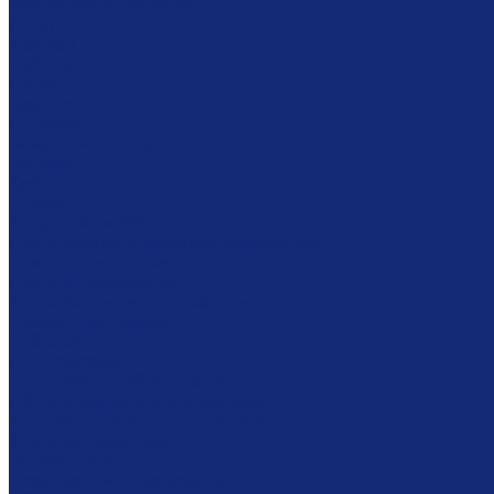
Комплексное решение
Акции
Архивам
Мебель
Столы
Кафедры
Стеллажи
Каталожные шкафы
Витрины
Сейфы
Шкафы
Модульная мебель
Сканирование и микрофильмирование
Планетарные сканеры
Сканеры микроформ
Микрофильмирующие камеры
Проявочные камеры
Дубликаторы
СОМ-системы
Программное обеспечение
Оборудование для реставрации
Многофунциональные комплексы
Столы реставратора
Вакуумные столы
Дезинфекционные камеры