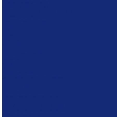
Шкафы драйверного типа
Системы хранения картин
Комбинированное хранение фондов
Готовые решения
Комплексное решение
Библиотекам
Мебель
Столы
Кафедры
Стеллажи
Каталожные шкафы
Интерактивная мебель
Витрины
Сейфы
Шкафы
Модульная мебель
Экспозиционное оборудование
Витрины
Подвесная система
Пюпитры
Климатическое оборудование
Prosorb
Оборудование для реставрации
Многофунциональные комплексы
Столы реставратора