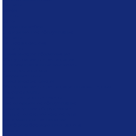
Витрины
Сейфы
Шкафы
Сетки
Модульная мебель
Экспозиционное оборудование
Витрины
Подвесная система
Пюпитры
Климатическое оборудование
Оборудование для реставрации
Многофунциональные комплексы
Столы реставратора
Вакуумные столы
Климатические камеры
Оборудование для реставрационных мастерских
Пылесосы Muntz
Дезинфекционные камеры
Листодоливочное оборудование
Ламинирующее оборудование
Столы с подсветкой (светостолы)
Материалы для реставрации
Коробки из бескислотного картона
Бумага