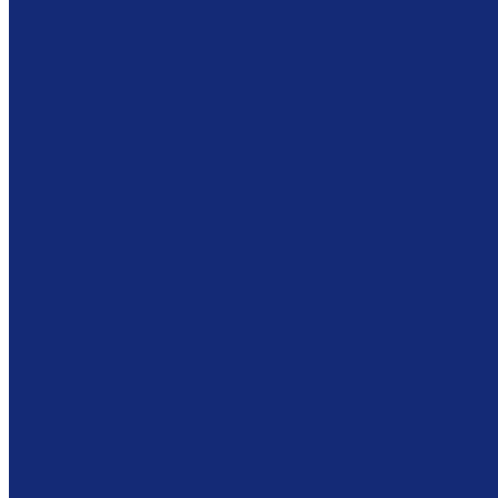
Вакуумные столы
Дезинфекционные камеры
Оборудование для реставрационных мастерских
Пылесосы Muntz
Климатические камеры
Листодоливочное оборудование
Ламинирующее оборудование
Столы с подсветкой (светостолы)
Материалы для реставрации
Коробки из бескислотного картона
Бумага
Японская бумага
Бескислотный картон
Filmoplast
Filmolux
Средства
Освещение
Папки из бескислотной бумаги и картона
Инструменты и вспомогательные материалы
Материалы для реставрации живописи
Вспомогательное оборудование
Тележки
Мультимедиа оборудование
Сенсорные киоски
3D принтеры