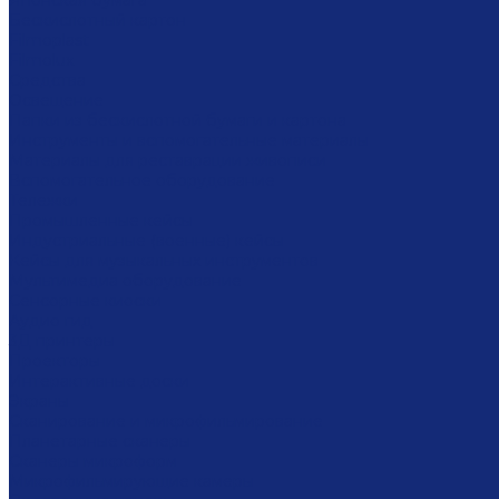
Японская бумага
Бескислотный картон
Filmoplast
Filmolux
Средства
Освещение
Папки из бескислотной бумаги и картона
Инструменты и вспомогательные материалы
Материалы для реставрации живописи
Вспомогательное оборудование
Тележки
Промышленные кейсы
Индустриальные (военные) кейсы
Кейсы для музыкальных инструментов
Мультимедиа оборудование
Сенсорные киоски
Аудио гид
3Д принтеры
Проекторы
Интерактивные доски
Экраны
Сканирование и микрофильмирование
Планетарные сканеры
Сканеры микроформ
Микрофильмирующие камеры