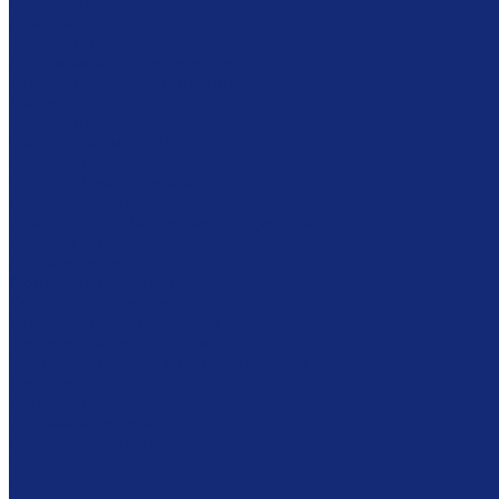
Проявочные камеры
Дубликаторы
COM-системы
Программное обеспечение
Обеспыливающее оборудование
Машины
Комплексы
Оборудование RFID
Станции самообслуживания
Станции библиотекаря
Противокражные ворота
Инвентаризация и мобильные устройства
Метки и аксессуары RFID
Готовые решения
Фондовое оборудование
Стеллажные системы
Шкафы драйверного типа
Системы хранения картин
Комбинированное хранение фондов
Безопасность
Броневитрины
Охранная система
Противокражная система
Сейфы
Готовые решения