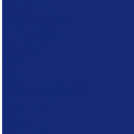
Оборудование для реставрационных мастерских
Пылесосы Muntz
Климатические камеры
Листодоливочное оборудование
Ламинирующее оборудование
Столы с подсветкой (светостолы)
Материалы для реставрации
Коробки из бескислотного картона
Бескислотный картон
Японская бумага
Картон
Filmoplast
Filmolux
Средства
Освещение
Папки из бескислотной бумаги и картона
Инструменты и вспомогательные материалы
Материалы для реставрации живописи
Вспомогательное оборудование
Тележки
Обеспыливающее оборудование
Машины
Комплексы
Фондовое оборудование
Стеллажные системы