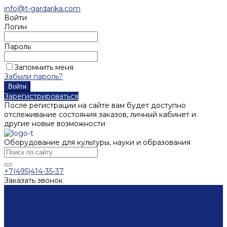
info@t-gardarika.com
Войти
Логин
Пароль
Запомнить меня
Забыли пароль?
Зарегистрироваться
После регистрации на сайте вам будет доступно
отслеживание состояния заказов, личный кабинет и
другие новые возможности
Оборудование для культуры, науки и образования
+7(495)414-35-37
Заказать звонок
Каталог
Мебель
Столы
Кафедры
Стеллажи