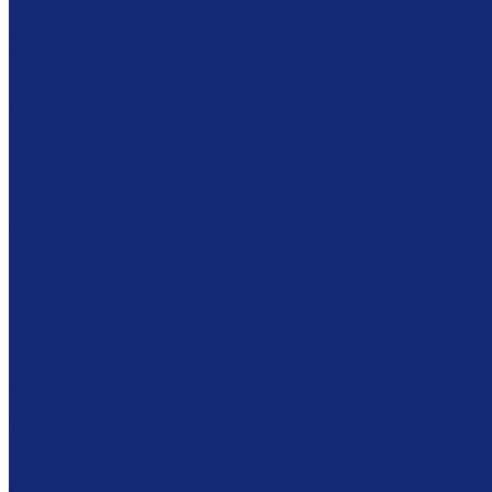
Вакуумные столы
Дезинфекционные камеры
Оборудование для реставрационных мастерских
Пылесосы Muntz
Климатические камеры
Листодоливочное оборудование
Ламинирующее оборудование
Столы с подсветкой (светостолы)
Материалы для реставрации
Коробки из бескислотного картона
Бумага
Японская бумага
Бескислотный картон
Filmoplast
Filmolux
Средства
Освещение
Папки из бескислотной бумаги и картона
Инструменты и вспомогательные материалы
Материалы для реставрации живописи
Вспомогательное оборудование
Тележки
Мультимедиа оборудование
Сенсорные киоски
3D принтеры