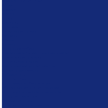
Комплексное решение
Акции
Архивам
Мебель
Столы
Кафедры
Стеллажи
Каталожные шкафы
Витрины
Сейфы
Шкафы
Модульная мебель
Сканирование и микрофильмирование
Планетарные сканеры
Сканеры микроформ
Микрофильмирующие камеры
Проявочные камеры
Дубликаторы
СОМ-системы
Программное обеспечение
Оборудование для реставрации
Многофунциональные комплексы
Столы реставратора
Вакуумные столы
Дезинфекционные камеры