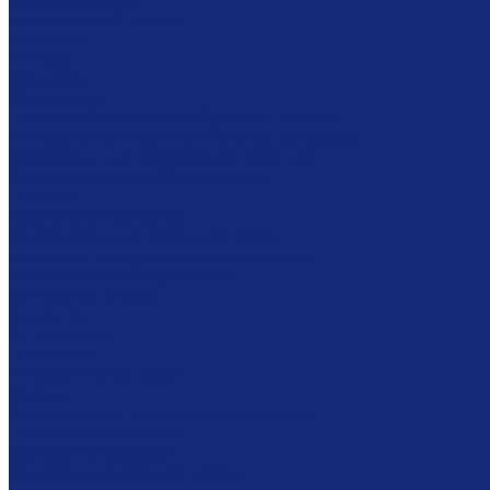
Японская бумага
Бескислотный картон
Filmoplast
Filmolux
Средства
Освещение
Папки из бескислотной бумаги и картона
Инструменты и вспомогательные материалы
Материалы для реставрации живописи
Вспомогательное оборудование
Тележки
Промышленные кейсы
Индустриальные (военные) кейсы
Кейсы для музыкальных инструментов
Мультимедиа оборудование
Сенсорные киоски
Аудио гид
3Д принтеры
Проекторы
Интерактивные доски
Экраны
Сканирование и микрофильмирование
Планетарные сканеры
Сканеры микроформ
Микрофильмирующие камеры