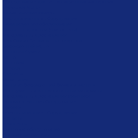
Оборудование для реставрационных мастерских
Пылесосы Muntz
Климатические камеры
Листодоливочное оборудование
Ламинирующее оборудование
Столы с подсветкой (светостолы)
Материалы для реставрации
Коробки из бескислотного картона
Бескислотный картон
Японская бумага
Картон
Filmoplast
Filmolux
Средства
Освещение
Папки из бескислотной бумаги и картона
Инструменты и вспомогательные материалы
Материалы для реставрации живописи
Вспомогательное оборудование
Тележки
Обеспыливающее оборудование
Машины
Комплексы
Фондовое оборудование
Стеллажные системы