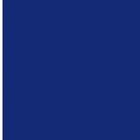
Шкафы драйверного типа
Системы хранения картин
Комбинированное хранение фондов
Готовые решения
Комплексное решение
Библиотекам
Мебель
Столы
Кафедры
Стеллажи
Каталожные шкафы
Интерактивная мебель
Витрины
Сейфы
Шкафы
Модульная мебель
Экспозиционное оборудование
Витрины
Подвесная система
Пюпитры
Климатическое оборудование
Prosorb
Оборудование для реставрации
Многофунциональные комплексы
Столы реставратора