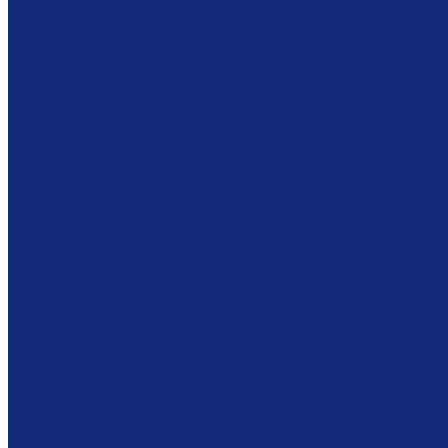
Проявочные камеры
Дубликаторы
COM-системы
Программное обеспечение
Обеспыливающее оборудование
Машины
Комплексы
Оборудование RFID
Станции самообслуживания
Станции библиотекаря
Противокражные ворота
Инвентаризация и мобильные устройства
Метки и аксессуары RFID
Готовые решения
Фондовое оборудование
Стеллажные системы
Шкафы драйверного типа
Системы хранения картин
Комбинированное хранение фондов
Безопасность
Броневитрины
Охранная система
Противокражная система
Сейфы
Готовые решения