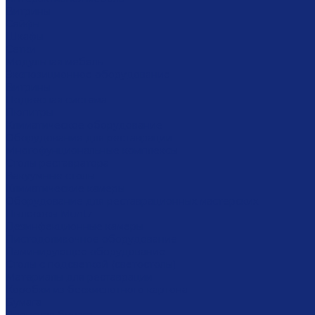
Витрины
Сейфы
Шкафы
Сетки
Модульная мебель
Экспозиционное оборудование
Витрины
Подвесная система
Пюпитры
Климатическое оборудование
Оборудование для реставрации
Многофунциональные комплексы
Столы реставратора
Вакуумные столы
Климатические камеры
Оборудование для реставрационных мастерских
Пылесосы Muntz
Дезинфекционные камеры
Листодоливочное оборудование
Ламинирующее оборудование
Столы с подсветкой (светостолы)
Материалы для реставрации
Коробки из бескислотного картона
Бумага