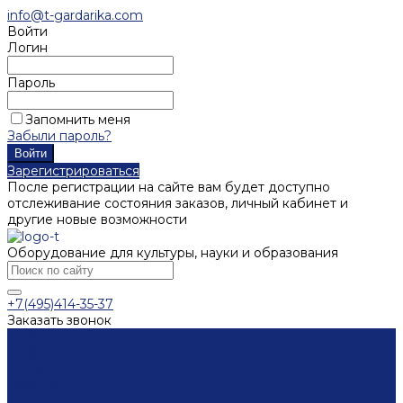
info@t-gardarika.com
Войти
Логин
Пароль
Запомнить меня
Забыли пароль?
Зарегистрироваться
После регистрации на сайте вам будет доступно
отслеживание состояния заказов, личный кабинет и
другие новые возможности
Оборудование для культуры, науки и образования
+7(495)414-35-37
Заказать звонок
Каталог
Мебель
Столы
Кафедры
Стеллажи