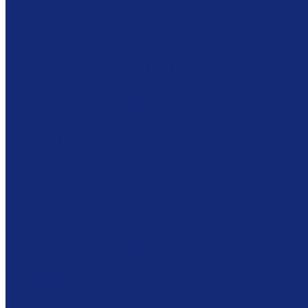
Вакуумные столы
Дезинфекционные камеры
Оборудование для реставрационных мастерских
Пылесосы Muntz
Климатические камеры
Листодоливочное оборудование
Ламинирующее оборудование
Столы с подсветкой (светостолы)
Материалы для реставрации
Коробки из бескислотного картона
Бумага
Японская бумага
Бескислотный картон
Filmoplast
Filmolux
Средства
Освещение
Папки из бескислотной бумаги и картона
Инструменты и вспомогательные материалы
Материалы для реставрации живописи
Вспомогательное оборудование
Тележки
Мультимедиа оборудование
Сенсорные киоски
3D принтеры