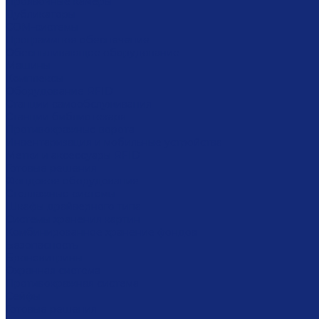
Проявочные камеры
Дубликаторы
COM-системы
Программное обеспечение
Обеспыливающее оборудование
Машины
Комплексы
Оборудование RFID
Станции самообслуживания
Станции библиотекаря
Противокражные ворота
Инвентаризация и мобильные устройства
Метки и аксессуары RFID
Готовые решения
Фондовое оборудование
Стеллажные системы
Шкафы драйверного типа
Системы хранения картин
Комбинированное хранение фондов
Безопасность
Броневитрины
Охранная система
Противокражная система
Сейфы
Готовые решения