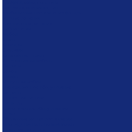
Шкафы драйверного типа
Системы хранения картин
Комбинированное хранение фондов
Готовые решения
Комплексное решение
Библиотекам
Мебель
Столы
Кафедры
Стеллажи
Каталожные шкафы
Интерактивная мебель
Витрины
Сейфы
Шкафы
Модульная мебель
Экспозиционное оборудование
Витрины
Подвесная система
Пюпитры
Климатическое оборудование
Prosorb
Оборудование для реставрации
Многофунциональные комплексы
Столы реставратора