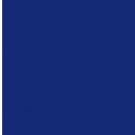
Оборудование для реставрационных мастерских
Пылесосы Muntz
Климатические камеры
Листодоливочное оборудование
Ламинирующее оборудование
Столы с подсветкой (светостолы)
Материалы для реставрации
Коробки из бескислотного картона
Бескислотный картон
Японская бумага
Картон
Filmoplast
Filmolux
Средства
Освещение
Папки из бескислотной бумаги и картона
Инструменты и вспомогательные материалы
Материалы для реставрации живописи
Вспомогательное оборудование
Тележки
Обеспыливающее оборудование
Машины
Комплексы
Фондовое оборудование
Стеллажные системы