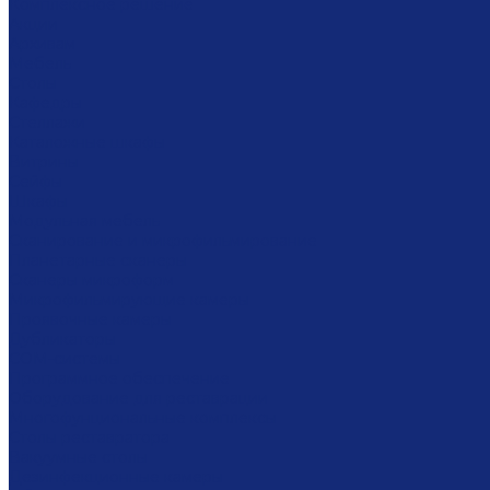
Комплексное решение
Акции
Архивам
Мебель
Столы
Кафедры
Стеллажи
Каталожные шкафы
Витрины
Сейфы
Шкафы
Модульная мебель
Сканирование и микрофильмирование
Планетарные сканеры
Сканеры микроформ
Микрофильмирующие камеры
Проявочные камеры
Дубликаторы
СОМ-системы
Программное обеспечение
Оборудование для реставрации
Многофунциональные комплексы
Столы реставратора
Вакуумные столы
Дезинфекционные камеры