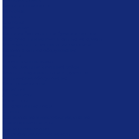
Японская бумага
Бескислотный картон
Filmoplast
Filmolux
Средства
Освещение
Папки из бескислотной бумаги и картона
Инструменты и вспомогательные материалы
Материалы для реставрации живописи
Вспомогательное оборудование
Тележки
Промышленные кейсы
Индустриальные (военные) кейсы
Кейсы для музыкальных инструментов
Мультимедиа оборудование
Сенсорные киоски
Аудио гид
3Д принтеры
Проекторы
Интерактивные доски
Экраны
Сканирование и микрофильмирование
Планетарные сканеры
Сканеры микроформ
Микрофильмирующие камеры