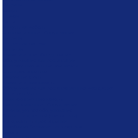
Витрины
Сейфы
Шкафы
Сетки
Модульная мебель
Экспозиционное оборудование
Витрины
Подвесная система
Пюпитры
Климатическое оборудование
Оборудование для реставрации
Многофунциональные комплексы
Столы реставратора
Вакуумные столы
Климатические камеры
Оборудование для реставрационных мастерских
Пылесосы Muntz
Дезинфекционные камеры
Листодоливочное оборудование
Ламинирующее оборудование
Столы с подсветкой (светостолы)
Материалы для реставрации
Коробки из бескислотного картона
Бумага