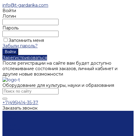
info@t-gardarika.com
Войти
Логин
Пароль
Запомнить меня
Забыли пароль?
Зарегистрироваться
После регистрации на сайте вам будет доступно
отслеживание состояния заказов, личный кабинет и
другие новые возможности
Оборудование для культуры, науки и образования
+7(495)414-35-37
Заказать звонок
Каталог
Мебель
Столы
Кафедры
Стеллажи