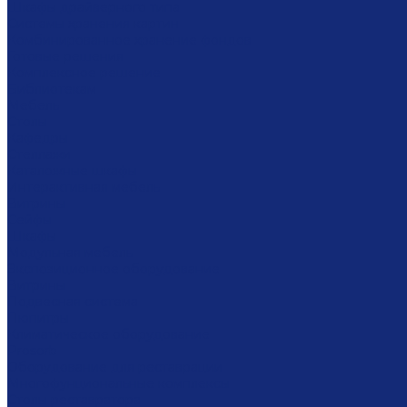
Шкафы драйверного типа
Системы хранения картин
Комбинированное хранение фондов
Готовые решения
Комплексное решение
Библиотекам
Мебель
Столы
Кафедры
Стеллажи
Каталожные шкафы
Интерактивная мебель
Витрины
Сейфы
Шкафы
Модульная мебель
Экспозиционное оборудование
Витрины
Подвесная система
Пюпитры
Климатическое оборудование
Prosorb
Оборудование для реставрации
Многофунциональные комплексы
Столы реставратора