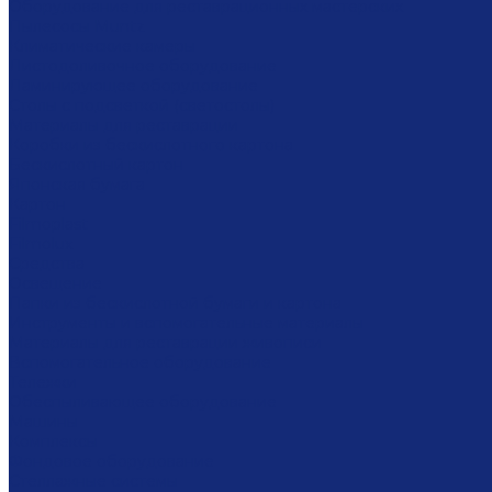
Оборудование для реставрационных мастерских
Пылесосы Muntz
Климатические камеры
Листодоливочное оборудование
Ламинирующее оборудование
Столы с подсветкой (светостолы)
Материалы для реставрации
Коробки из бескислотного картона
Бескислотный картон
Японская бумага
Картон
Filmoplast
Filmolux
Средства
Освещение
Папки из бескислотной бумаги и картона
Инструменты и вспомогательные материалы
Материалы для реставрации живописи
Вспомогательное оборудование
Тележки
Обеспыливающее оборудование
Машины
Комплексы
Фондовое оборудование
Стеллажные системы