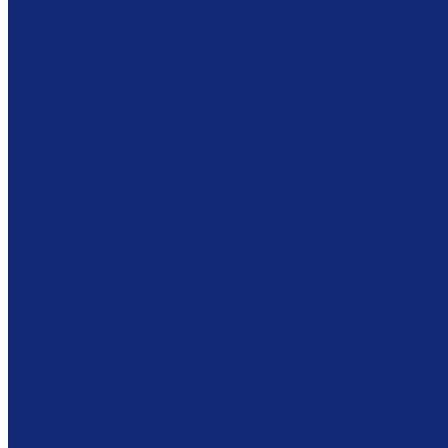
Витрины
Сейфы
Шкафы
Сетки
Модульная мебель
Экспозиционное оборудование
Витрины
Подвесная система
Пюпитры
Климатическое оборудование
Оборудование для реставрации
Многофунциональные комплексы
Столы реставратора
Вакуумные столы
Климатические камеры
Оборудование для реставрационных мастерских
Пылесосы Muntz
Дезинфекционные камеры
Листодоливочное оборудование
Ламинирующее оборудование
Столы с подсветкой (светостолы)
Материалы для реставрации
Коробки из бескислотного картона
Бумага