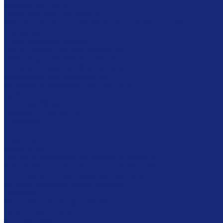
Вакуумные столы
Дезинфекционные камеры
Оборудование для реставрационных мастерских
Пылесосы Muntz
Климатические камеры
Листодоливочное оборудование
Ламинирующее оборудование
Столы с подсветкой (светостолы)
Материалы для реставрации
Коробки из бескислотного картона
Бумага
Японская бумага
Бескислотный картон
Filmoplast
Filmolux
Средства
Освещение
Папки из бескислотной бумаги и картона
Инструменты и вспомогательные материалы
Материалы для реставрации живописи
Вспомогательное оборудование
Тележки
Мультимедиа оборудование
Сенсорные киоски
3D принтеры