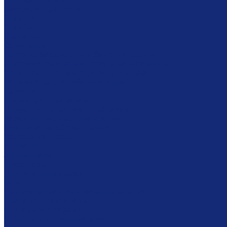
Японская бумага
Бескислотный картон
Filmoplast
Filmolux
Средства
Освещение
Папки из бескислотной бумаги и картона
Инструменты и вспомогательные материалы
Материалы для реставрации живописи
Вспомогательное оборудование
Тележки
Промышленные кейсы
Индустриальные (военные) кейсы
Кейсы для музыкальных инструментов
Мультимедиа оборудование
Сенсорные киоски
Аудио гид
3Д принтеры
Проекторы
Интерактивные доски
Экраны
Сканирование и микрофильмирование
Планетарные сканеры
Сканеры микроформ
Микрофильмирующие камеры