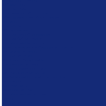
Проявочные камеры
Дубликаторы
COM-системы
Программное обеспечение
Обеспыливающее оборудование
Машины
Комплексы
Оборудование RFID
Станции самообслуживания
Станции библиотекаря
Противокражные ворота
Инвентаризация и мобильные устройства
Метки и аксессуары RFID
Готовые решения
Фондовое оборудование
Стеллажные системы
Шкафы драйверного типа
Системы хранения картин
Комбинированное хранение фондов
Безопасность
Броневитрины
Охранная система
Противокражная система
Сейфы
Готовые решения