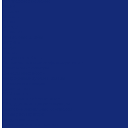
Комплексное решение
Акции
Архивам
Мебель
Столы
Кафедры
Стеллажи
Каталожные шкафы
Витрины
Сейфы
Шкафы
Модульная мебель
Сканирование и микрофильмирование
Планетарные сканеры
Сканеры микроформ
Микрофильмирующие камеры
Проявочные камеры
Дубликаторы
СОМ-системы
Программное обеспечение
Оборудование для реставрации
Многофунциональные комплексы
Столы реставратора
Вакуумные столы
Дезинфекционные камеры